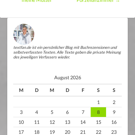
meine Mutter
Porzellanzimmer →
textfan.de ist ein persönlicher Blog mit Buchrezensionen und
selbstverfassten Texten. Alle Texte geben die private Meinung
des jeweiligen Verfassers wieder.
August 2026
M
D
M
D
F
S
S
1
2
3
4
5
6
7
8
9
10
11
12
13
14
15
16
17
18
19
20
21
22
23