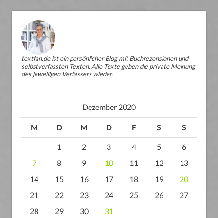
textfan.de ist ein persönlicher Blog mit Buchrezensionen und
selbstverfassten Texten. Alle Texte geben die private Meinung
des jeweiligen Verfassers wieder.
Dezember 2020
M
D
M
D
F
S
S
1
2
3
4
5
6
7
8
9
10
11
12
13
14
15
16
17
18
19
20
21
22
23
24
25
26
27
28
29
30
31