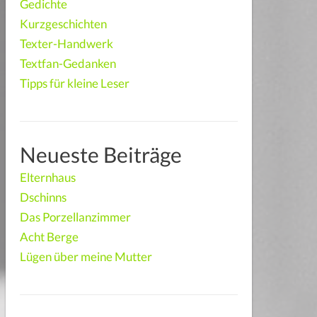
Gedichte
Kurzgeschichten
I
Texter-Handwerk
Textfan-Gedanken
Tipps für kleine Leser
Neueste Beiträge
Elternhaus
Dschinns
Das Porzellanzimmer
Acht Berge
Lügen über meine Mutter