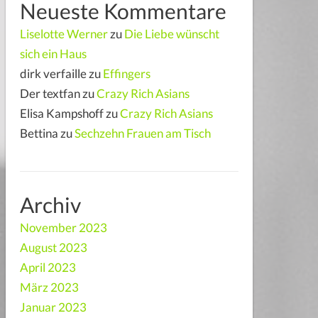
Neueste Kommentare
Liselotte Werner
zu
Die Liebe wünscht
sich ein Haus
dirk verfaille
zu
Effingers
Der textfan
zu
Crazy Rich Asians
Elisa Kampshoff
zu
Crazy Rich Asians
Bettina
zu
Sechzehn Frauen am Tisch
Archiv
November 2023
August 2023
April 2023
März 2023
Januar 2023