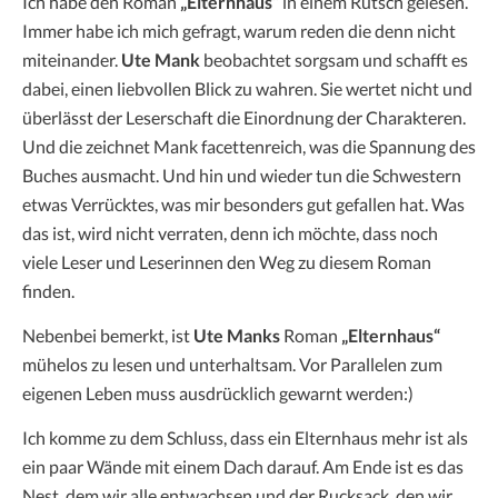
Ich habe den Roman
„Elternhaus“
in einem Rutsch gelesen.
Immer habe ich mich gefragt, warum reden die denn nicht
miteinander.
Ute Mank
beobachtet sorgsam und schafft es
dabei, einen liebvollen Blick zu wahren. Sie wertet nicht und
überlässt der Leserschaft die Einordnung der Charakteren.
Und die zeichnet Mank facettenreich, was die Spannung des
Buches ausmacht. Und hin und wieder tun die Schwestern
etwas Verrücktes, was mir besonders gut gefallen hat. Was
das ist, wird nicht verraten, denn ich möchte, dass noch
viele Leser und Leserinnen den Weg zu diesem Roman
finden.
Nebenbei bemerkt, ist
Ute Manks
Roman
„Elternhaus“
mühelos zu lesen und unterhaltsam. Vor Parallelen zum
eigenen Leben muss ausdrücklich gewarnt werden:)
Ich komme zu dem Schluss, dass ein Elternhaus mehr ist als
ein paar Wände mit einem Dach darauf. Am Ende ist es das
Nest, dem wir alle entwachsen und der Rucksack, den wir