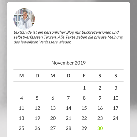
textfan.de ist ein persönlicher Blog mit Buchrezensionen und
selbstverfassten Texten. Alle Texte geben die private Meinung
des jeweiligen Verfassers wieder.
November 2019
M
D
M
D
F
S
S
1
2
3
4
5
6
7
8
9
10
11
12
13
14
15
16
17
18
19
20
21
22
23
24
25
26
27
28
29
30