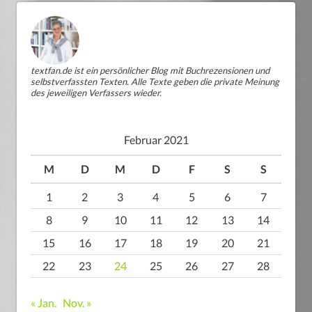
textfan.de ist ein persönlicher Blog mit Buchrezensionen und
selbstverfassten Texten. Alle Texte geben die private Meinung
des jeweiligen Verfassers wieder.
Februar 2021
M
D
M
D
F
S
S
1
2
3
4
5
6
7
8
9
10
11
12
13
14
15
16
17
18
19
20
21
22
23
24
25
26
27
28
« Jan.
Nov. »