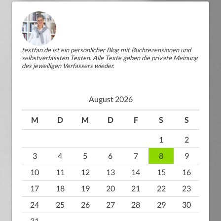
textfan.de ist ein persönlicher Blog mit Buchrezensionen und
selbstverfassten Texten. Alle Texte geben die private Meinung
des jeweiligen Verfassers wieder.
August 2026
M
D
M
D
F
S
S
1
2
3
4
5
6
7
8
9
10
11
12
13
14
15
16
17
18
19
20
21
22
23
24
25
26
27
28
29
30
31