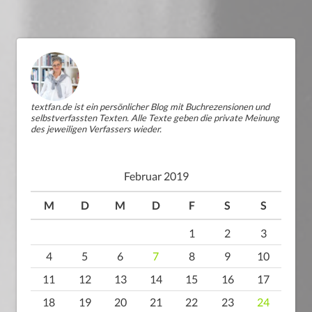
textfan.de ist ein persönlicher Blog mit Buchrezensionen und
selbstverfassten Texten. Alle Texte geben die private Meinung
des jeweiligen Verfassers wieder.
Februar 2019
M
D
M
D
F
S
S
1
2
3
4
5
6
7
8
9
10
11
12
13
14
15
16
17
18
19
20
21
22
23
24