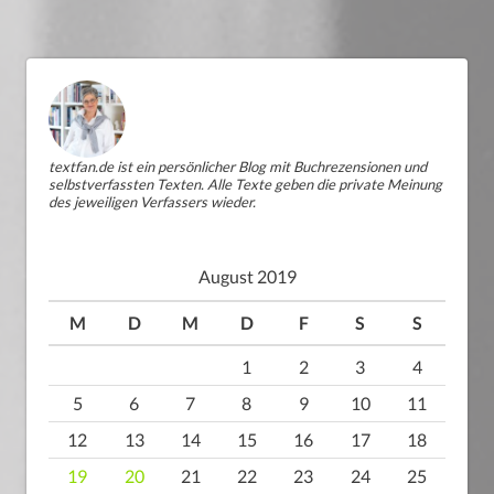
textfan.de ist ein persönlicher Blog mit Buchrezensionen und
selbstverfassten Texten. Alle Texte geben die private Meinung
des jeweiligen Verfassers wieder.
August 2019
M
D
M
D
F
S
S
1
2
3
4
5
6
7
8
9
10
11
12
13
14
15
16
17
18
19
20
21
22
23
24
25