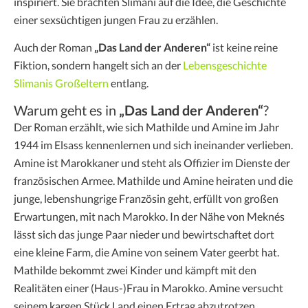
inspiriert. Sie brachten Slimani auf die Idee, die Geschichte
einer sexsüchtigen jungen Frau zu erzählen.
Auch der Roman
„Das Land der Anderen“
ist keine reine
Fiktion, sondern hangelt sich an der
Lebensgeschichte
Slimanis Großeltern
entlang.
Warum geht es in
„Das Land der Anderen“
?
Der Roman erzählt, wie sich Mathilde und Amine im Jahr
1944 im Elsass kennenlernen und sich ineinander verlieben.
Amine ist Marokkaner und steht als Offizier im Dienste der
französischen Armee. Mathilde und Amine heiraten und die
junge, lebenshungrige Französin geht, erfüllt von großen
Erwartungen, mit nach Marokko. In der Nähe von Meknés
lässt sich das junge Paar nieder und bewirtschaftet dort
eine kleine Farm, die Amine von seinem Vater geerbt hat.
Mathilde bekommt zwei Kinder und kämpft mit den
Realitäten einer (Haus-)Frau in Marokko. Amine versucht
seinem kargen Stück Land einen Ertrag abzutrotzen.