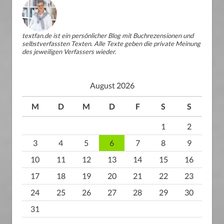
textfan.de ist ein persönlicher Blog mit Buchrezensionen und
selbstverfassten Texten. Alle Texte geben die private Meinung
des jeweiligen Verfassers wieder.
August 2026
M
D
M
D
F
S
S
1
2
3
4
5
6
7
8
9
10
11
12
13
14
15
16
17
18
19
20
21
22
23
24
25
26
27
28
29
30
31