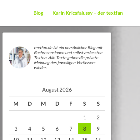
Blog
Karin Kricsfalussy – der textfan
textfan.de ist ein persönlicher Blog mit
Buchrezensionen und selbstverfassten
Texten. Alle Texte geben die private
Meinung des jeweiligen Verfassers
wieder.
August 2026
M
D
M
D
F
S
S
1
2
3
4
5
6
7
8
9
10
11
12
13
14
15
16