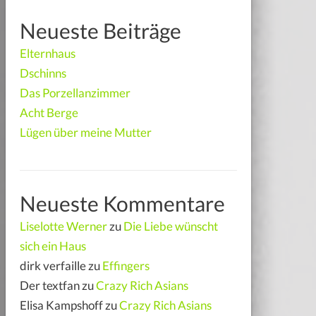
Neueste Beiträge
Elternhaus
Dschinns
Das Porzellanzimmer
Acht Berge
Lügen über meine Mutter
Neueste Kommentare
Liselotte Werner
zu
Die Liebe wünscht
sich ein Haus
dirk verfaille
zu
Effingers
Der textfan
zu
Crazy Rich Asians
Elisa Kampshoff
zu
Crazy Rich Asians