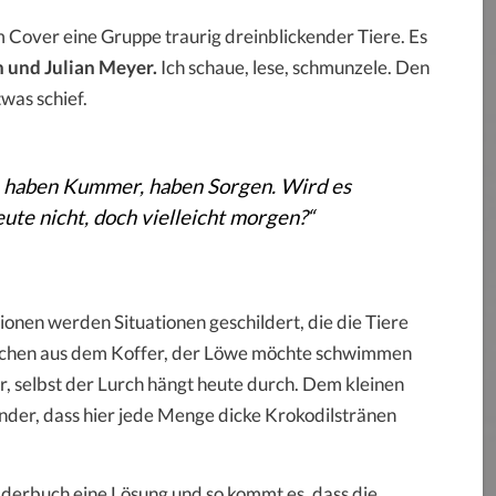
m Cover eine Gruppe traurig dreinblickender Tiere. Es
 und Julian Meyer.
Ich schaue, lese, schmunzele. Den
twas schief.
ig, haben Kummer, haben Sorgen. Wird es
ute nicht, doch vielleicht morgen?“
tionen werden Situationen geschildert, die die Tiere
Sachen aus dem Koffer, der Löwe möchte schwimmen
, selbst der Lurch hängt heute durch. Dem kleinen
under, dass hier jede Menge dicke Krokodilstränen
ilderbuch eine Lösung und so kommt es, dass die