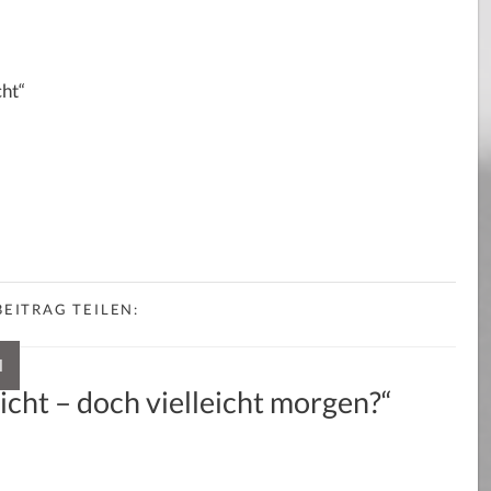
cht“
EITRAG TEILEN:
l
cht – doch vielleicht morgen?“