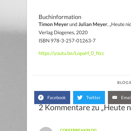
Buchinformation
Timon Meyer
und
Julian Meyer
, „Heute ni
Verlag Diogenes, 2020
ISBN 978-3-257-01263-7
https://youtu.be/LopaH_0_Ncc
BLOGB
Facebook
Twitter
Emai
2 Kommentare zu „Heute ni
COFFEBREAKBLOG