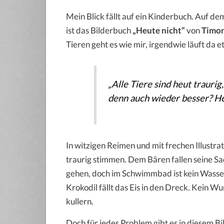
Mein Blick fällt auf ein Kinderbuch. Auf de
ist das Bilderbuch
„Heute nicht“
von
Timon
Tieren geht es wie mir, irgendwie läuft da e
„Alle Tiere sind heut traur
denn auch wieder besser? He
In witzigen Reimen und mit frechen Illustra
traurig stimmen. Dem Bären fallen seine 
gehen, doch im Schwimmbad ist kein Wasser
Krokodil fällt das Eis in den Dreck. Kein W
kullern.
Doch für jedes Problem gibt es in diesem B