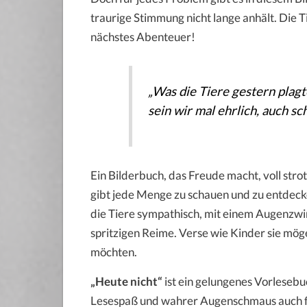
traurige Stimmung nicht lange anhält. Die 
nächstes Abenteuer!
„Was die Tiere gestern plagt
sein wir mal ehrlich, auch sch
Ein Bilderbuch, das Freude macht, voll str
gibt jede Menge zu schauen und zu entdecken
die Tiere sympathisch, mit einem Augenzwin
spritzigen Reime. Verse wie Kinder sie mög
möchten.
„Heute nicht“
ist ein gelungenes Vorlesebuc
Lesespaß und wahrer Augenschmaus auch f