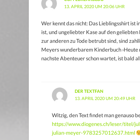
13. APRIL 2020 UM 20:06 UHR
Wer kennt das nicht: Das Lieblingsshirt ist
ist, und ungeliebter Kase auf den geliebt
zur anderen zu Tode betrubt sind, sind zahll
Meyers wunderbarem Kinderbuch ›Heute ni
nachste Abenteuer schon wartet, ist bald al
DER TEXTFAN
13. APRIL 2020 UM 20:49 UHR
Witzig, den Text findet man genauso b
https://www.diogenes.ch/leser/titel/j
julian-meyer-9783257012637.html